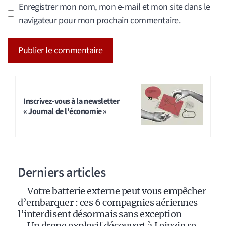
Enregistrer mon nom, mon e-mail et mon site dans le
navigateur pour mon prochain commentaire.
A
l
t
Inscrivez-vous à la newsletter
« Journal de l'économie »
e
r
n
a
Derniers articles
t
i
Votre batterie externe peut vous empêcher
v
d’embarquer : ces 6 compagnies aériennes
e
l’interdisent désormais sans exception
:
Un drone explosif découvert à Leipzig se