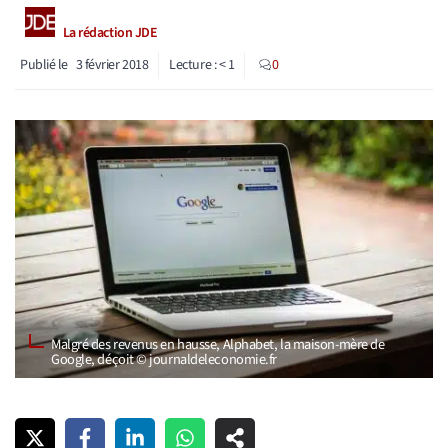
La rédaction JDE
Publié le
3 février 2018
Lecture :
< 1
0
Malgré des revenus en hausse, Alphabet, la maison-mère de
Google, déçoit © journaldeleconomie.fr