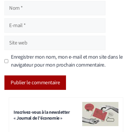
Nom
E-
mail
Site
web
Enregistrer mon nom, mon e-mail et mon site dans le
navigateur pour mon prochain commentaire.
A
l
t
Inscrivez-vous à la newsletter
« Journal de l'économie »
e
r