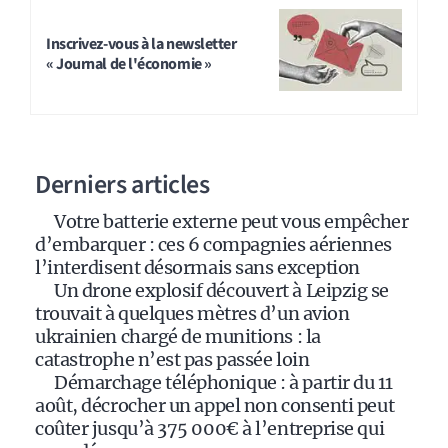
l
t
Inscrivez-vous à la newsletter
« Journal de l'économie »
e
r
n
a
Derniers articles
t
i
Votre batterie externe peut vous empêcher
v
d’embarquer : ces 6 compagnies aériennes
e
l’interdisent désormais sans exception
:
Un drone explosif découvert à Leipzig se
trouvait à quelques mètres d’un avion
ukrainien chargé de munitions : la
catastrophe n’est pas passée loin
Démarchage téléphonique : à partir du 11
août, décrocher un appel non consenti peut
coûter jusqu’à 375 000€ à l’entreprise qui