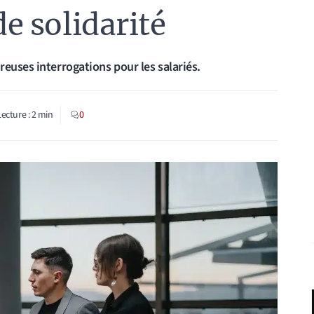
de solidarité
euses interrogations pour les salariés.
Lecture :
2
min
0