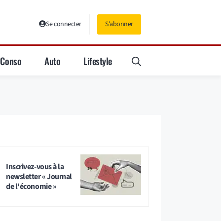
Se connecter
S'abonner
Conso
Auto
Lifestyle
Inscrivez-vous à la
newsletter « Journal
de l'économie »