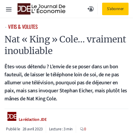
Aller
Menu
S'abonner
au
contenu
VITIS & VOLUTES
⋅
Nat « King » Cole… vraiment
inoubliable
Êtes-vous détendu ? L’envie de se poser dans un bon
fauteuil, de laisser le téléphone loin de soi, de ne pas
allumer une télévision, pourquoi pas de déjeuner en
paix, mais sans invoquer Stephan Eicher, mais plutôt les
mânes de Nat King Cole.
La rédaction JDE
Publié le
28 avril 2023
Lecture :
3
min
0