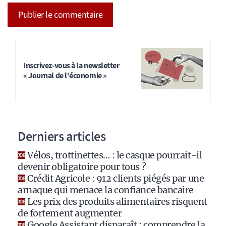
A
l
t
Inscrivez-vous à la newsletter
« Journal de l'économie »
e
r
n
a
Derniers articles
t
i
Vélos, trottinettes… : le casque pourrait-il
v
devenir obligatoire pour tous ?
e
Crédit Agricole : 912 clients piégés par une
:
arnaque qui menace la confiance bancaire
Les prix des produits alimentaires risquent
de fortement augmenter
Google Assistant disparaît : comprendre la