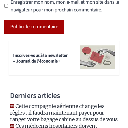
Enregistrer mon nom, mon e-mail et mon site dans le
navigateur pour mon prochain commentaire.
A
l
t
Inscrivez-vous à la newsletter
« Journal de l'économie »
e
r
n
a
Derniers articles
t
i
Cette compagnie aérienne change les
v
règles : il faudra maintenant payer pour
e
ranger votre bagage cabine au dessus de vous
:
Ces médecins hospitaliers doivent