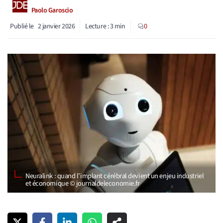
Paolo Garoscio
Publié le
2 janvier 2026
Lecture :
3
min
0
Neuralink : quand l’implant cérébral devient un enjeu industriel
et économique © journaldeleconomie.fr