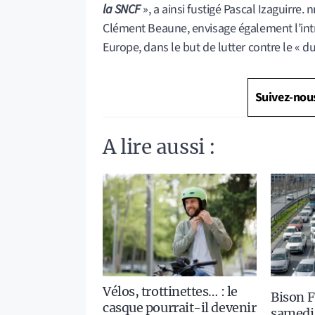
Suivez-nou
A lire aussi :
Vélos, trottinettes… : le
Bison F
casque pourrait-il devenir
samedi 
obligatoire pour tous ?
rouge s