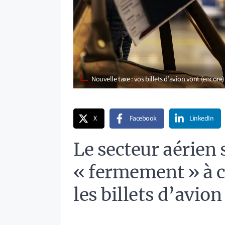
Nouvelle taxe : vos billets d’avion vont (enco
X
Facebook
LinkedIn
Le secteur aérien
« fermement » à c
les billets d’avion