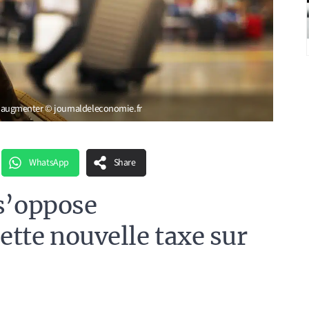
re) augmenter © journaldeleconomie.fr
WhatsApp
Share
 s’oppose
ette nouvelle taxe sur