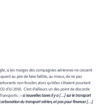
agile, si les marges des compagnies aériennes ne cessent
uent au pire de faire faillite, au mieux, de ne pas
rburants non fossiles alors qu’elles s’étaient pourtant
CO2 d’ici 2050. C’est d’ailleurs un des point de discorde
 Transports :
«
si nouvelles taxes il y a […] sur le transport
décarbonation du transport aérien, et pas pour financer […]
 nnEn plus de la nouvelle taxe, le ministre des Transports,
oduction d’un tarif minimum pour les billets d’avion en
dumping social et environnemental ».