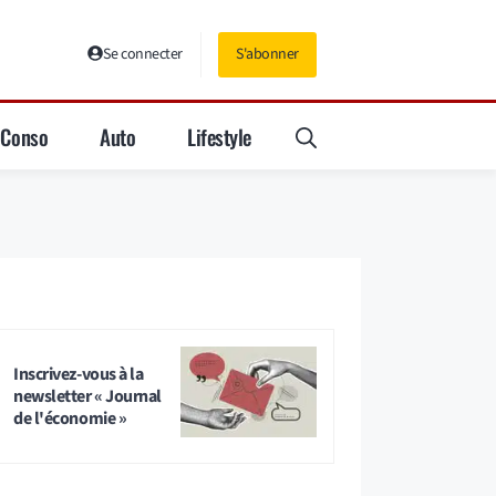
Se connecter
S'abonner
Conso
Auto
Lifestyle
Inscrivez-vous à la
newsletter « Journal
de l'économie »