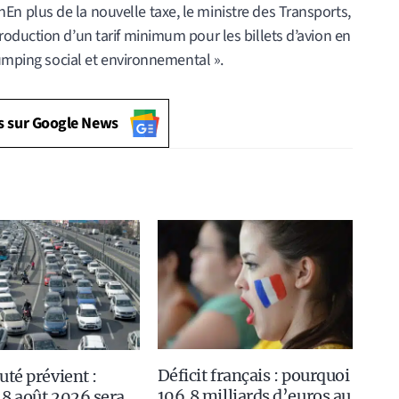
s sur Google News
Déficit français : pourquoi
uté prévient :
106,8 milliards d’euros au
8 août 2026 sera
premier semestre 2026,
ur les routes
c’est grave