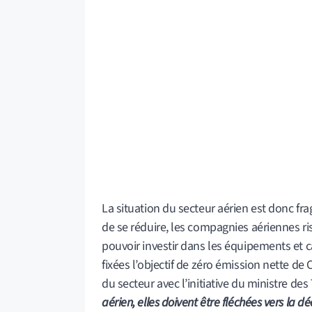
La situation du secteur aérien est donc fr
de se réduire, les compagnies aériennes risq
pouvoir investir dans les équipements et ca
fixées l’objectif de zéro émission nette de 
du secteur avec l’initiative du ministre des
aérien, elles doivent être fléchées vers la 
la SNCF
», a ainsi fustigé Pascal Izaguirre.
Clément Beaune, envisage également l’intr
Europe, dans le but de lutter contre le « 