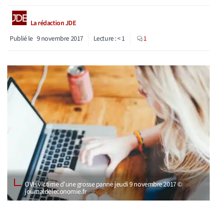
La rédaction JDE
Publié le
9 novembre 2017
Lecture :
< 1
1
OVH victime d’une grosse panne jeudi 9 novembre 2017 ©
journaldeleconomie.fr