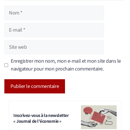
Nom
E-
mail
Site
web
Enregistrer mon nom, mon e-mail et mon site dans le
navigateur pour mon prochain commentaire.
A
l
t
Inscrivez-vous à la newsletter
« Journal de l'économie »
e