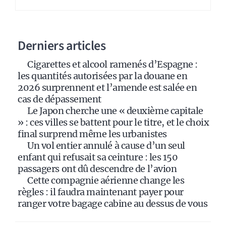
r
n
a
Derniers articles
t
i
Cigarettes et alcool ramenés d’Espagne :
v
les quantités autorisées par la douane en
e
2026 surprennent et l’amende est salée en
:
cas de dépassement
Le Japon cherche une « deuxième capitale
» : ces villes se battent pour le titre, et le choix
final surprend même les urbanistes
Un vol entier annulé à cause d’un seul
enfant qui refusait sa ceinture : les 150
passagers ont dû descendre de l’avion
Cette compagnie aérienne change les
règles : il faudra maintenant payer pour
ranger votre bagage cabine au dessus de vous