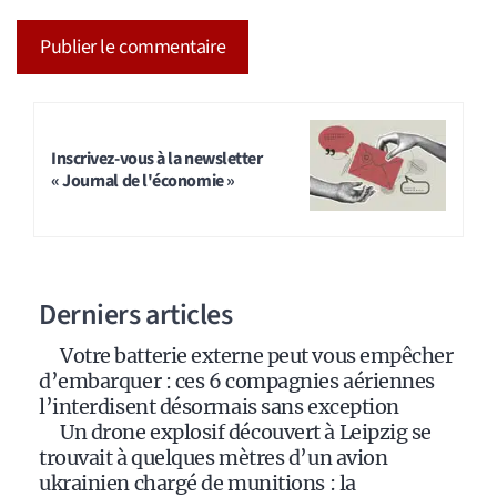
A
l
t
Inscrivez-vous à la newsletter
« Journal de l'économie »
e
r
n
a
Derniers articles
t
i
Votre batterie externe peut vous empêcher
v
d’embarquer : ces 6 compagnies aériennes
e
l’interdisent désormais sans exception
:
Un drone explosif découvert à Leipzig se
trouvait à quelques mètres d’un avion
ukrainien chargé de munitions : la