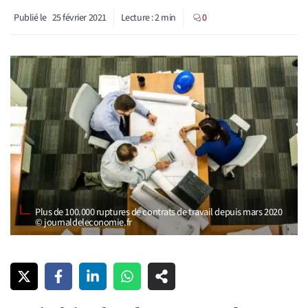
Publié le
25 février 2021
Lecture :
2
min
0
Plus de 100.000 ruptures de contrats de travail depuis mars 2020
© journaldeleconomie.fr