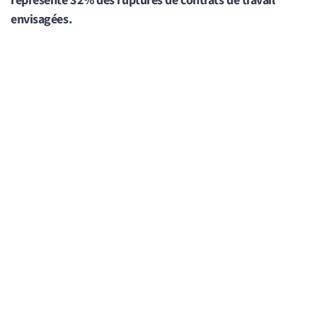
représente 32% des ruptures de contrats de travail
envisagées.