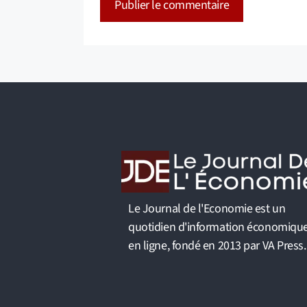
A
l
t
e
r
n
a
t
i
v
Le Journal de l'Economie est un
e
quotidien d'information économiqu
:
en ligne, fondé en 2013 par VA Press.