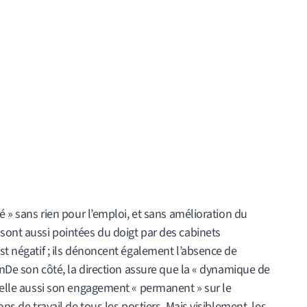
té » sans rien pour l’emploi, et sans amélioration du
sont aussi pointées du doigt par des cabinets
est négatif ; ils dénoncent également l’absence de
 nnDe son côté, la direction assure que la « dynamique de
ppelle aussi son engagement « permanent » sur le
ons de travail de tous les postiers. Mais visiblement, les