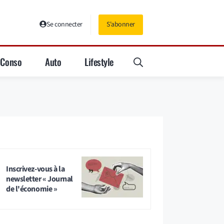
Se connecter
S'abonner
Conso
Auto
Lifestyle
Inscrivez-vous à la
newsletter « Journal
de l'économie »