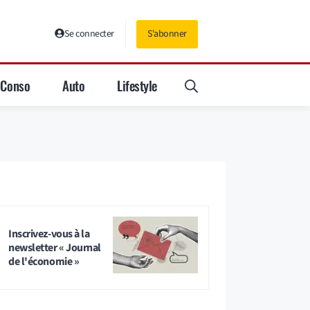
Se connecter
S'abonner
Conso
Auto
Lifestyle
Inscrivez-vous à la
newsletter « Journal
de l'économie »