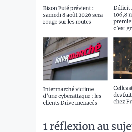
Déficit
Bison Futé prévient :
106,8 m
samedi 8 août 2026 sera
premie
rouge sur les routes
c’est g
Cellcast
Intermarché victime
des fui
d’une cyberattaque : les
chez Fr
clients Drive menacés
1 réflexion au suj