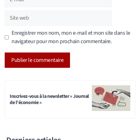
mail
Site
web
Enregistrer mon nom, mon e-mail et mon site dans le
navigateur pour mon prochain commentaire.
A
l
t
Inscrivez-vous à la newsletter « Journal
e
de l'économie »
r
n
a
t