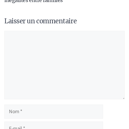
inégalités entre familles
Laisser un commentaire
Commentaire
Nom
E-