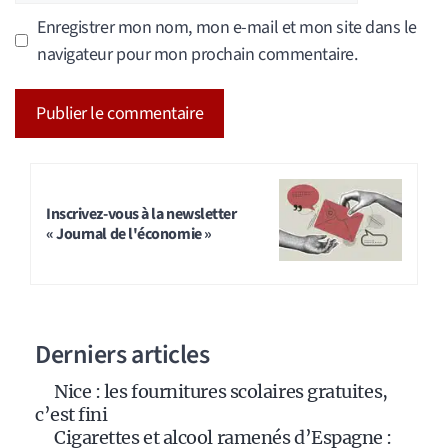
Enregistrer mon nom, mon e-mail et mon site dans le
navigateur pour mon prochain commentaire.
A
l
t
Inscrivez-vous à la newsletter
« Journal de l'économie »
e
r
n
a
Derniers articles
t
i
Nice : les fournitures scolaires gratuites,
v
c’est fini
e
Cigarettes et alcool ramenés d’Espagne :