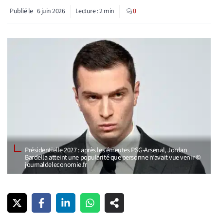
Publié le
6 juin 2026
Lecture :
2
min
0
Présidentielle 2027 : après les émeutes PSG-Arsenal, Jordan
Bardella atteint une popularité que personne n’avait vue venir ©
journaldeleconomie.fr