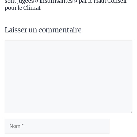
sont jugées « insuffisantes » par le Haut Conseil
pour le Climat
Laisser un commentaire
Commentaire
Nom