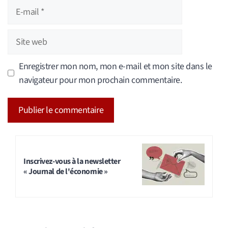
E-
mail
Site
web
Enregistrer mon nom, mon e-mail et mon site dans le
navigateur pour mon prochain commentaire.
A
l
t
Inscrivez-vous à la newsletter
« Journal de l'économie »
e
r
n
a