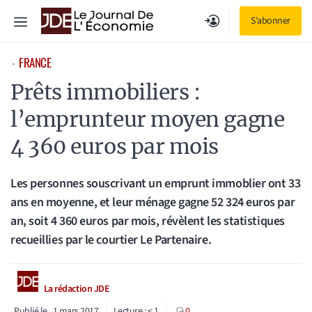
Aller
Menu
S'abonner
au
contenu
FRANCE
⋅
Prêts immobiliers :
l’emprunteur moyen gagne
4 360 euros par mois
Les personnes souscrivant un emprunt immoblier ont 33
ans en moyenne, et leur ménage gagne 52 324 euros par
an, soit 4 360 euros par mois, révèlent les statistiques
recueillies par le courtier Le Partenaire.
La rédaction JDE
Publié le
1 mars 2017
Lecture :
< 1
0