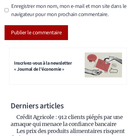
Enregistrer mon nom, mon e-mail et mon site dans le
navigateur pour mon prochain commentaire.
A
l
t
Inscrivez-vous à la newsletter
« Journal de l'économie »
e
r
n
a
Derniers articles
t
i
Crédit Agricole : 912 clients piégés par une
v
arnaque qui menace la confiance bancaire
e
Les prix des produits alimentaires risquent