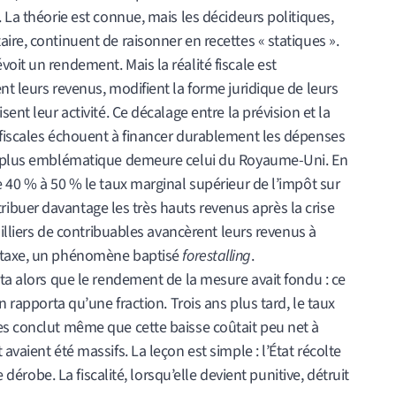
 La théorie est connue, mais les décideurs politiques,
ire, continuent de raisonner en recettes « statiques ».
oit un rendement. Mais la réalité fiscale est
nt leurs revenus, modifient la forme juridique de leurs
ent leur activité. Ce décalage entre la prévision et la
 fiscales échouent à financer durablement les dépenses
le plus emblématique demeure celui du Royaume-Uni. En
e 40 % à 50 % le taux marginal supérieur de l’impôt sur
ontribuer davantage les très hauts revenus après la crise
 milliers de contribuables avancèrent leurs revenus à
urtaxe, un phénomène baptisé
forestalling
.
ata alors que le rendement de la mesure avait fondu : ce
n rapporta qu’une fraction. Trois ans plus tard, le taux
es conclut même que cette baisse coûtait peu net à
avaient été massifs. La leçon est simple : l’État récolte
e dérobe. La fiscalité, lorsqu’elle devient punitive, détruit