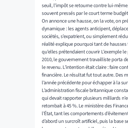
seuil, l’impôt se retourne contre lui-même.
souvent pressés par le court terme budgéta
On annonce une hausse, on la vote, on prév
dynamique : les agents anticipent, déplace
sociétés, s’expatrient, ou simplement réduis
réalité explique pourquoi tant de hausses
qu’elles prétendaient couvrir L’exemple 
2010, le gouvernement travailliste porta d
le revenu. L’intention était claire : faire c
financière. Le résultat fut tout autre. Des
l’année précédente pour échapper à la s
L’administration fiscale britannique const
qui devait rapporter plusieurs milliards n’e
retombait à 45 %. Le ministère des Financ
l’État, tant les comportements d’évitement 
d’abord un surcroît artificiel, puis la base s