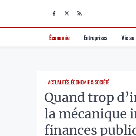
Aller
au
contenu
Économie
Entreprises
Vie au 
ACTUALITÉS
, 
ÉCONOMIE & SOCIÉTÉ
⋅
Quand trop d’i
la mécanique i
finances publi