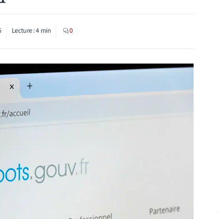
5
Lecture :
4
min
0