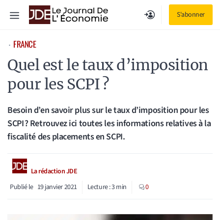
Aller
Menu
S'abonner
au
contenu
FRANCE
⋅
Quel est le taux d’imposition
pour les SCPI ?
Besoin d’en savoir plus sur le taux d’imposition pour les
SCPI ? Retrouvez ici toutes les informations relatives à la
fiscalité des placements en SCPI.
La rédaction JDE
Publié le
19 janvier 2021
Lecture :
3
min
0