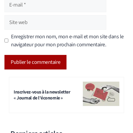
E-
mail
Site
web
Enregistrer mon nom, mon e-mail et mon site dans le
navigateur pour mon prochain commentaire.
A
l
t
Inscrivez-vous à la newsletter
« Journal de l'économie »
e
r
n
a
t