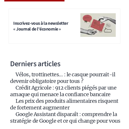
A
l
t
Inscrivez-vous à la newsletter
« Journal de l'économie »
e
r
n
a
Derniers articles
t
i
Vélos, trottinettes… : le casque pourrait-il
v
devenir obligatoire pour tous ?
e
Crédit Agricole : 912 clients piégés par une
:
arnaque qui menace la confiance bancaire
Les prix des produits alimentaires risquent
de fortement augmenter
Google Assistant disparaît : comprendre la
stratégie de Google et ce qui change pour vous