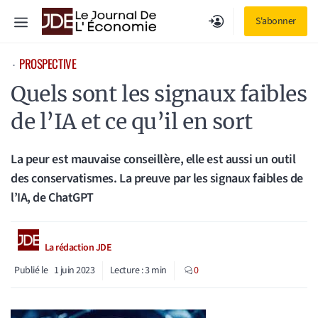
Aller
Menu
S'abonner
au
contenu
PROSPECTIVE
⋅
Quels sont les signaux faibles
de l’IA et ce qu’il en sort
La peur est mauvaise conseillère, elle est aussi un outil
des conservatismes. La preuve par les signaux faibles de
l’IA, de ChatGPT
La rédaction JDE
Publié le
1 juin 2023
Lecture :
3
min
0