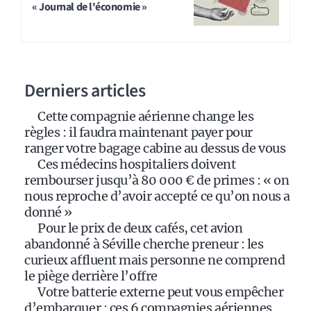
« Journal de l'économie »
e
r
n
a
Derniers articles
t
i
Cette compagnie aérienne change les
v
règles : il faudra maintenant payer pour
e
ranger votre bagage cabine au dessus de vous
:
Ces médecins hospitaliers doivent
rembourser jusqu’à 80 000 € de primes : « on
nous reproche d’avoir accepté ce qu’on nous a
donné »
Pour le prix de deux cafés, cet avion
abandonné à Séville cherche preneur : les
curieux affluent mais personne ne comprend
le piège derrière l’offre
Votre batterie externe peut vous empêcher
d’embarquer : ces 6 compagnies aériennes