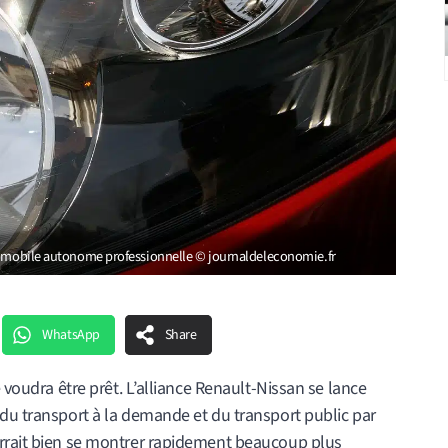
utomobile autonome professionnelle © journaldeleconomie.fr
WhatsApp
Share
e voudra être prêt. L’alliance Renault-Nissan se lance
 du transport à la demande et du transport public par
urrait bien se montrer rapidement beaucoup plus