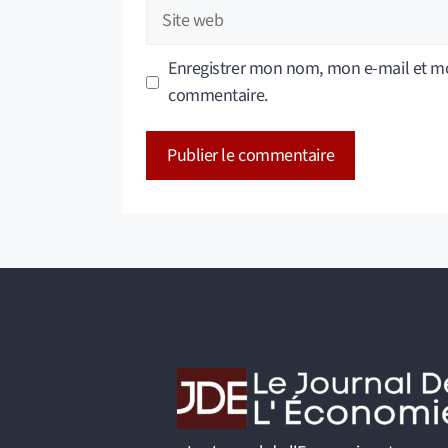
Site
web
Enregistrer mon nom, mon e-mail et mo
commentaire.
A
l
t
e
r
n
a
t
i
v