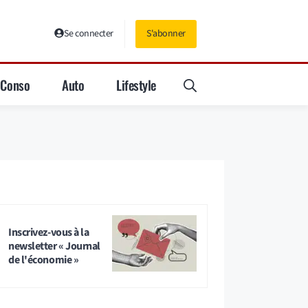
Se connecter
S'abonner
Conso
Auto
Lifestyle
Inscrivez-vous à la
newsletter « Journal
de l'économie »