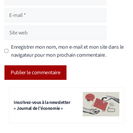
E-
mail
Site
web
Enregistrer mon nom, mon e-mail et mon site dans le
navigateur pour mon prochain commentaire.
A
l
t
Inscrivez-vous à la newsletter
« Journal de l'économie »
e
r
n