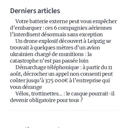
a
Derniers articles
t
i
Votre batterie externe peut vous empêcher
v
d’embarquer : ces 6 compagnies aériennes
e
l’interdisent désormais sans exception
:
Un drone explosif découvert à Leipzig se
trouvait à quelques mètres d’un avion
ukrainien chargé de munitions : la
catastrophe n’est pas passée loin
Démarchage téléphonique : à partir du 11
août, décrocher un appel non consenti peut
coûter jusqu’à 375 000€ à l’entreprise qui
vous dérange
Vélos, trottinettes… : le casque pourrait-il
devenir obligatoire pour tous ?