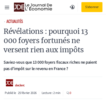
Aller
Menu
S'abonner
au
contenu
ACTUALITÉS
⋅
Révélations : pourquoi 13
000 foyers fortunés ne
versent rien aux impôts
Saviez-vous que 13 000 foyers fiscaux riches ne paient
pas d’impôt sur le revenu en France ?
sleclerc
Publié le
25 février 2026
Lecture :
2
min
0