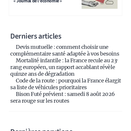
« Journal de l'économie »
e
r
n
a
Derniers articles
t
i
Devis mutuelle : comment choisir une
v
complémentaire santé adaptée à vos besoins
e
Mortalité infantile : la France recule au 23ᵉ
:
rang européen, un rapport accablant révèle
quinze ans de dégradation
Code de la route : pourquoi la France élargit
sa liste de véhicules prioritaires
Bison Futé prévient : samedi 8 août 2026
sera rouge sur les routes