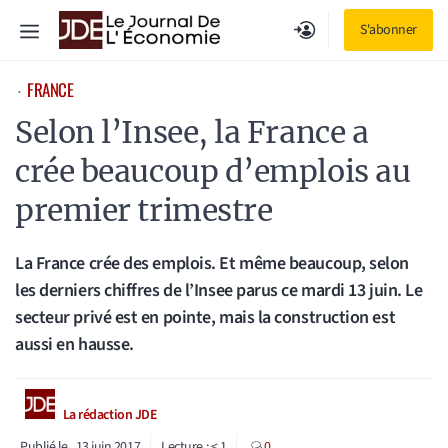
Aller
Menu
S'abonner
au
contenu
FRANCE
⋅
Selon l’Insee, la France a
crée beaucoup d’emplois au
premier trimestre
La France crée des emplois. Et même beaucoup, selon
les derniers chiffres de l’Insee parus ce mardi 13 juin. Le
secteur privé est en pointe, mais la construction est
aussi en hausse.
La rédaction JDE
Publié le
13 juin 2017
Lecture :
< 1
0