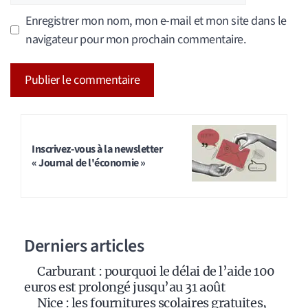
Enregistrer mon nom, mon e-mail et mon site dans le
navigateur pour mon prochain commentaire.
A
l
t
Inscrivez-vous à la newsletter
« Journal de l'économie »
e
r
n
a
Derniers articles
t
i
Carburant : pourquoi le délai de l’aide 100
v
euros est prolongé jusqu’au 31 août
e
Nice : les fournitures scolaires gratuites,