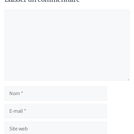
Commentaire
Nom
E-
mail
Site
web