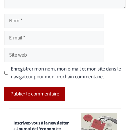
Nom
E-
mail
Site
web
Enregistrer mon nom, mon e-mail et mon site dans le
navigateur pour mon prochain commentaire.
A
l
t
Inscrivez-vous à la newsletter
« Journal de l'économie »