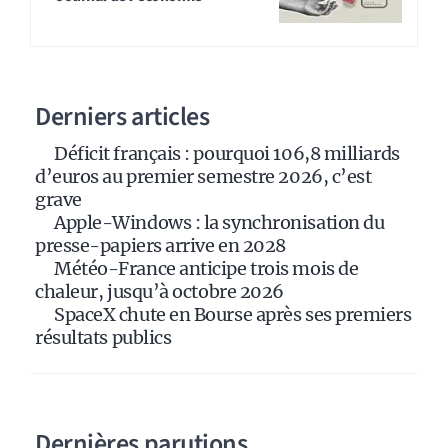
e
r
n
a
Derniers articles
t
i
Déficit français : pourquoi 106,8 milliards
v
d’euros au premier semestre 2026, c’est
e
grave
:
Apple-Windows : la synchronisation du
presse-papiers arrive en 2028
Météo-France anticipe trois mois de
chaleur, jusqu’à octobre 2026
SpaceX chute en Bourse après ses premiers
résultats publics
Dernières parutions