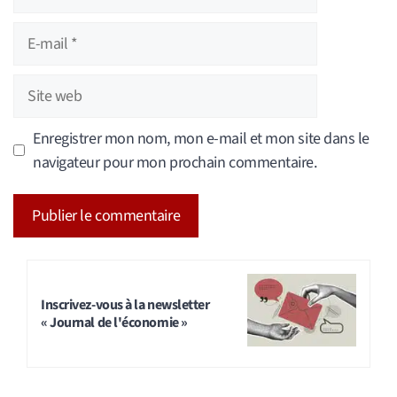
E-
mail
Site
web
Enregistrer mon nom, mon e-mail et mon site dans le
navigateur pour mon prochain commentaire.
A
l
t
Inscrivez-vous à la newsletter
« Journal de l'économie »
e
r
n