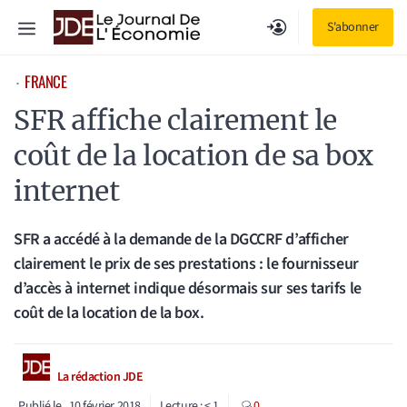
Aller
Menu
S'abonner
au
contenu
FRANCE
⋅
SFR affiche clairement le
coût de la location de sa box
internet
SFR a accédé à la demande de la DGCCRF d’afficher
clairement le prix de ses prestations : le fournisseur
d’accès à internet indique désormais sur ses tarifs le
coût de la location de la box.
La rédaction JDE
Publié le
10 février 2018
Lecture :
< 1
0