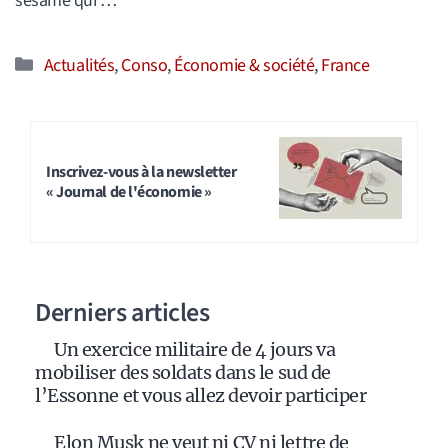
sésame qui …
Catégories
Actualités
,
Conso
,
Économie & société
,
France
Inscrivez-vous à la newsletter
« Journal de l'économie »
Derniers articles
Un exercice militaire de 4 jours va
mobiliser des soldats dans le sud de
l’Essonne et vous allez devoir participer
Elon Musk ne veut ni CV ni lettre de