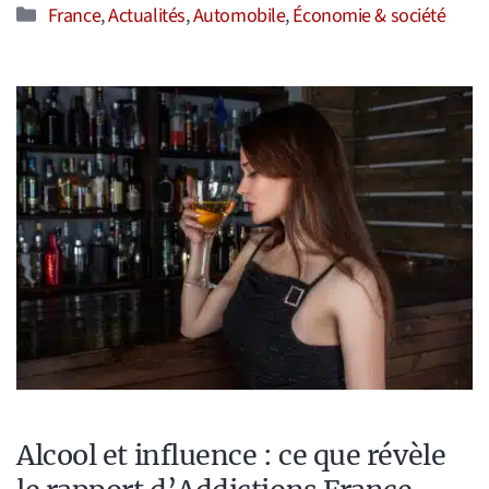
Catégories
France
,
Actualités
,
Automobile
,
Économie & société
Alcool et influence : ce que révèle