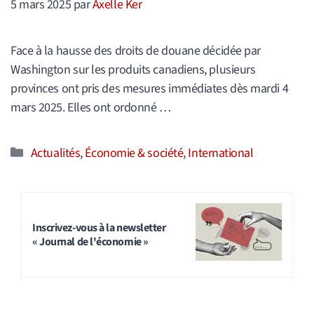
5 mars 2025
par
Axelle Ker
Face à la hausse des droits de douane décidée par
Washington sur les produits canadiens, plusieurs
provinces ont pris des mesures immédiates dès mardi 4
mars 2025. Elles ont ordonné …
Catégories
Actualités
,
Économie & société
,
International
Inscrivez-vous à la newsletter
« Journal de l'économie »