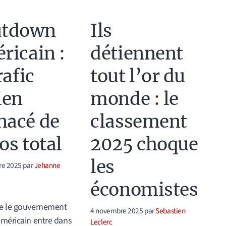
utdown
Ils
ricain :
détiennent
rafic
tout l’or du
ien
monde : le
acé de
classement
os total
2025 choque
les
re 2025
par
Jehanne
économistes
ue le gouvernement
4 novembre 2025
par
Sebastien
américain entre dans
Leclerc