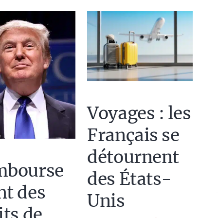
Voyages : les
Français se
détournent
mbourse
des États-
t des
Unis
its de