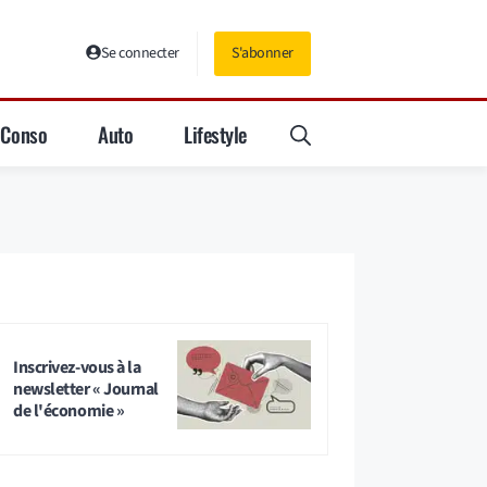
Se connecter
S'abonner
Conso
Auto
Lifestyle
Inscrivez-vous à la
newsletter « Journal
de l'économie »