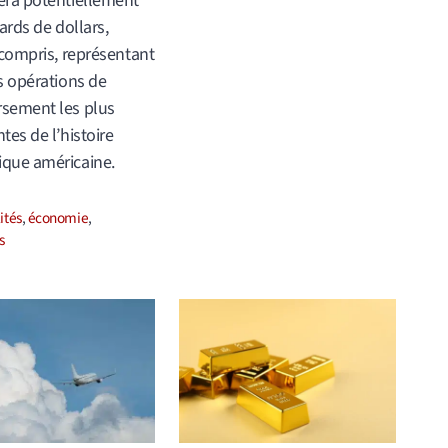
era potentiellement
ards de dollars,
 compris, représentant
s opérations de
sement les plus
tes de l’histoire
que américaine.
ories
ités
,
économie
,
s