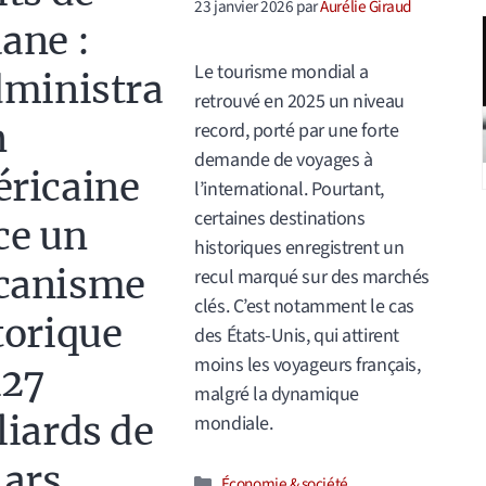
23 janvier 2026
par
Aurélie Giraud
ane :
Le tourisme mondial a
dministra
retrouvé en 2025 un niveau
n
record, porté par une forte
demande de voyages à
ricaine
l’international. Pourtant,
certaines destinations
ce un
historiques enregistrent un
canisme
recul marqué sur des marchés
clés. C’est notamment le cas
torique
des États-Unis, qui attirent
moins les voyageurs français,
127
malgré la dynamique
liards de
mondiale.
lars
Catégories
Économie & société
,