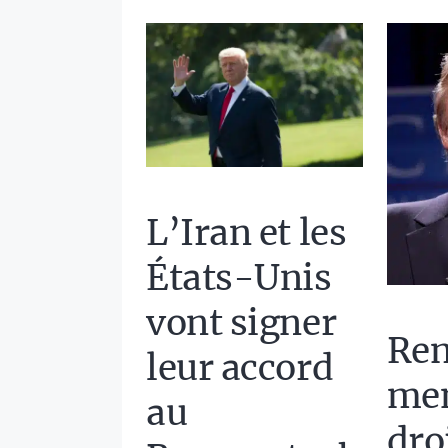
L’Iran et les
États-Unis
vont signer
Re
leur accord
men
au
dro