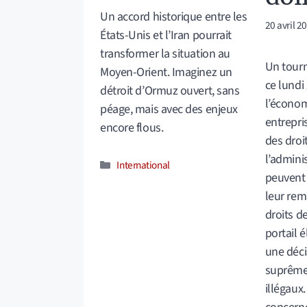
Un accord historique entre les
20 avril 2
États-Unis et l’Iran pourrait
transformer la situation au
Un tour
Moyen-Orient. Imaginez un
ce lundi
détroit d’Ormuz ouvert, sans
l’économ
péage, mais avec des enjeux
entrepri
encore flous.
des droi
l’admini
Catégories
International
peuvent 
leur re
droits d
portail é
une déci
suprême 
illégaux