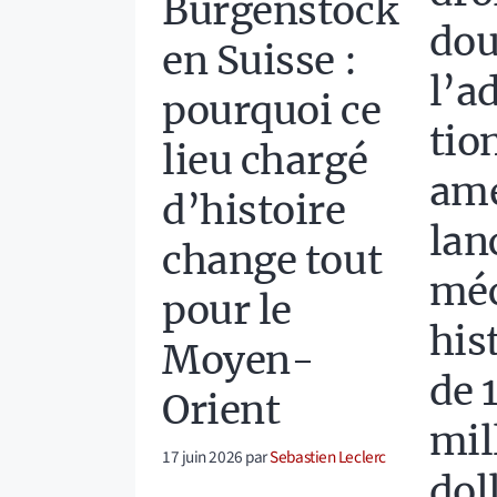
Burgenstock
dou
en Suisse :
l’a
pourquoi ce
tio
lieu chargé
amé
d’histoire
lan
change tout
mé
pour le
his
Moyen-
de 
Orient
mil
17 juin 2026
par
Sebastien Leclerc
dol