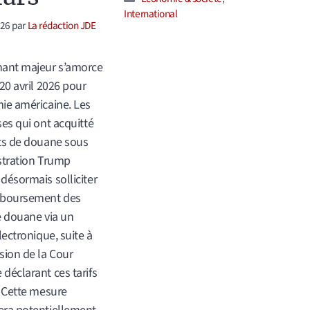
International
026
par
La rédaction JDE
nant majeur s’amorce
 20 avril 2026 pour
ie américaine. Les
ses qui ont acquitté
ts de douane sous
stration Trump
désormais solliciter
mboursement des
e douane via un
lectronique, suite à
sion de la Cour
déclarant ces tarifs
. Cette mesure