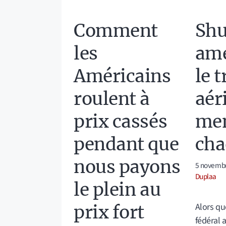
Comment
Sh
les
amé
Américains
le t
roulent à
aér
prix cassés
men
pendant que
cha
nous payons
5 novemb
Duplaa
le plein au
Alors q
prix fort
fédéral 