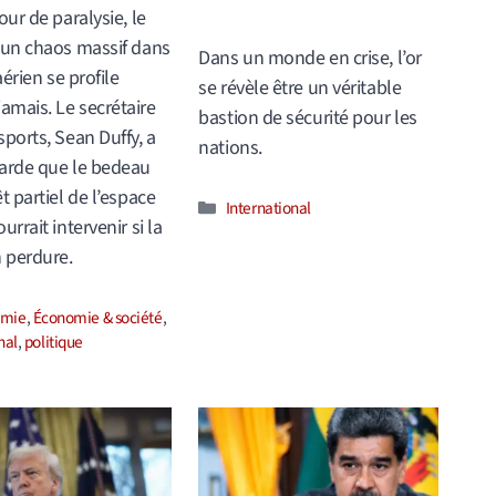
our de paralysie, le
’un chaos massif dans
Dans un monde en crise, l’or
 aérien se profile
se révèle être un véritable
mais. Le secrétaire
bastion de sécurité pour les
sports, Sean Duffy, a
nations.
arde que le bedeau
t partiel de l’espace
Catégories
International
urrait intervenir si la
n perdure.
ories
omie
,
Économie & société
,
nal
,
politique