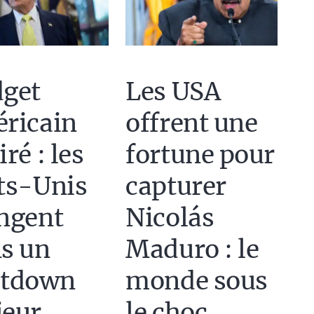
get
Les USA
ricain
offrent une
ré : les
fortune pour
ts-Unis
capturer
ngent
Nicolás
s un
Maduro : le
utdown
monde sous
eur
le choc