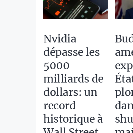
Nvidia
Bud
dépasse les
amé
5000
expi
milliards de
Éta
dollars: un
plo
record
dan
historique à
sh
Wall Street
maj