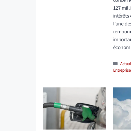
concern
127 milli
intérêts
l’une de
rembour
importan
économi
Catég
Actual
Entreprise