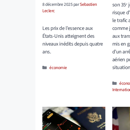
8 décembre 2025
par
Sebastien
son 35ᵉ j
Leclerc
risque d
le trafic
Les prix de l’essence aux
comme ja
États-Unis atteignent des
aux tran
niveaux inédits depuis quatre
mis en g
ans.
d’un arrê
aérien po
situatio
Catégories
économie
Catég
écon
Internatio