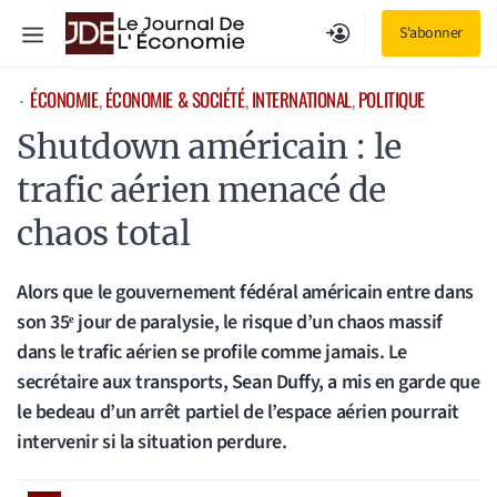
Aller
Menu
S'abonner
au
contenu
ÉCONOMIE
, 
ÉCONOMIE & SOCIÉTÉ
, 
INTERNATIONAL
, 
POLITIQUE
⋅
Shutdown américain : le
trafic aérien menacé de
chaos total
Alors que le gouvernement fédéral américain entre dans
son 35ᵉ jour de paralysie, le risque d’un chaos massif
dans le trafic aérien se profile comme jamais. Le
secrétaire aux transports, Sean Duffy, a mis en garde que
le bedeau d’un arrêt partiel de l’espace aérien pourrait
intervenir si la situation perdure.