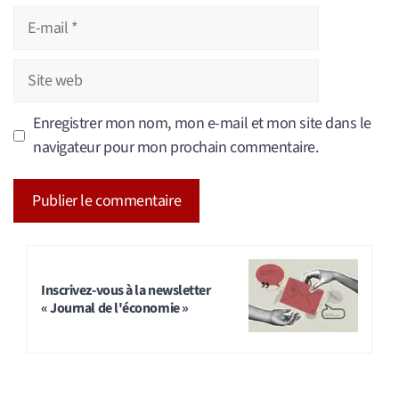
E-
mail
Site
web
Enregistrer mon nom, mon e-mail et mon site dans le
navigateur pour mon prochain commentaire.
A
l
t
Inscrivez-vous à la newsletter
« Journal de l'économie »
e
r
n
a