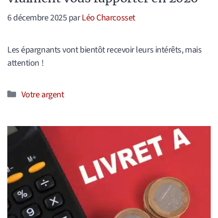
6 décembre 2025
par
Léo Charcosset
Les épargnants vont bientôt recevoir leurs intérêts, mais
attention !
Catégories
Votre argent