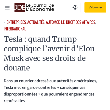
Aller
Menu
S'abonner
au
contenu
ENTREPRISES
, 
ACTUALITÉS
, 
AUTOMOBILE
, 
DROIT DES AFFAIRES
, 
⋅
INTERNATIONAL
Tesla : quand Trump
complique l’avenir d’Elon
Musk avec ses droits de
douane
Dans un courrier adressé aux autorités américaines,
Tesla met en garde contre les « conséquences
disproportionnées » que pourraient engendrer ces
représailles