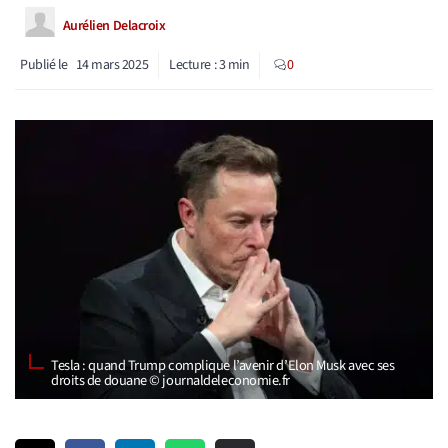
Aurélien Delacroix
Publié le
14 mars 2025
Lecture :
3
min
0
Tesla : quand Trump complique l’avenir d’Elon Musk avec ses
droits de douane © journaldeleconomie.fr