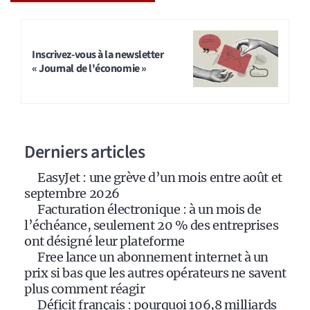
A
l
t
Inscrivez-vous à la newsletter
« Journal de l'économie »
e
r
n
a
Derniers articles
t
i
EasyJet : une grève d’un mois entre août et
v
septembre 2026
e
Facturation électronique : à un mois de
:
l’échéance, seulement 20 % des entreprises
ont désigné leur plateforme
Free lance un abonnement internet à un
prix si bas que les autres opérateurs ne savent
plus comment réagir
Déficit français : pourquoi 106,8 milliards