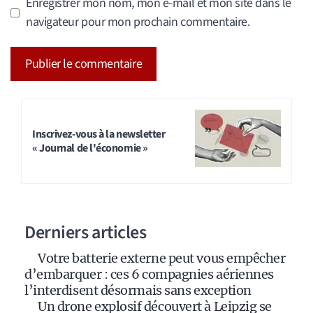
Enregistrer mon nom, mon e-mail et mon site dans le
navigateur pour mon prochain commentaire.
A
l
t
Inscrivez-vous à la newsletter
« Journal de l'économie »
e
r
n
a
Derniers articles
t
i
Votre batterie externe peut vous empêcher
v
d’embarquer : ces 6 compagnies aériennes
e
l’interdisent désormais sans exception
:
Un drone explosif découvert à Leipzig se