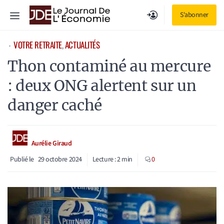
Aller
Menu
S'abonner
au
contenu
VOTRE RETRAITE
, 
ACTUALITÉS
⋅
Thon contaminé au mercure
: deux ONG alertent sur un
danger caché
Aurélie Giraud
Publié le
29 octobre 2024
Lecture :
2
min
0