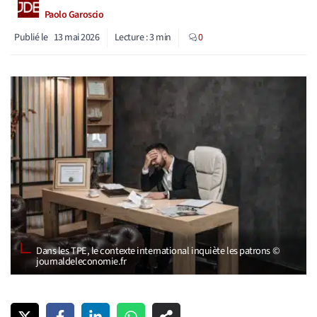
Paolo Garoscio
Publié le
13 mai 2026
Lecture :
3
min
0
Dans les TPE, le contexte international inquiète les patrons ©
journaldeleconomie.fr