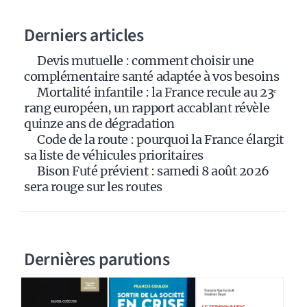
a
Derniers articles
t
i
Devis mutuelle : comment choisir une
v
complémentaire santé adaptée à vos besoins
e
Mortalité infantile : la France recule au 23ᵉ
:
rang européen, un rapport accablant révèle
quinze ans de dégradation
Code de la route : pourquoi la France élargit
sa liste de véhicules prioritaires
Bison Futé prévient : samedi 8 août 2026
sera rouge sur les routes
Dernières parutions