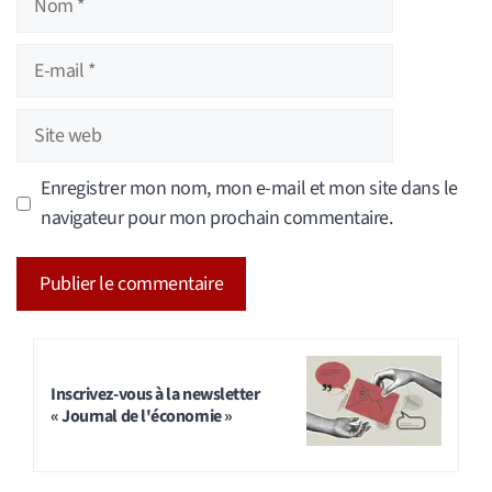
E-
mail
Site
web
Enregistrer mon nom, mon e-mail et mon site dans le
navigateur pour mon prochain commentaire.
A
l
t
Inscrivez-vous à la newsletter
« Journal de l'économie »
e
r
n