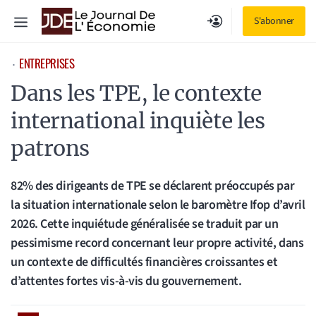
Aller
Menu
S'abonner
au
contenu
ENTREPRISES
⋅
Dans les TPE, le contexte
international inquiète les
patrons
82% des dirigeants de TPE se déclarent préoccupés par
la situation internationale selon le baromètre Ifop d’avril
2026. Cette inquiétude généralisée se traduit par un
pessimisme record concernant leur propre activité, dans
un contexte de difficultés financières croissantes et
d’attentes fortes vis-à-vis du gouvernement.