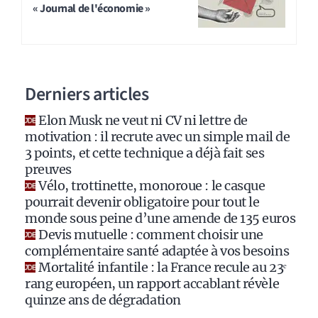
« Journal de l'économie »
e
r
n
a
Derniers articles
t
i
Elon Musk ne veut ni CV ni lettre de
v
motivation : il recrute avec un simple mail de
e
3 points, et cette technique a déjà fait ses
:
preuves
Vélo, trottinette, monoroue : le casque
pourrait devenir obligatoire pour tout le
monde sous peine d’une amende de 135 euros
Devis mutuelle : comment choisir une
complémentaire santé adaptée à vos besoins
Mortalité infantile : la France recule au 23ᵉ
rang européen, un rapport accablant révèle
quinze ans de dégradation