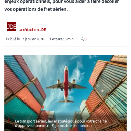
enjeux opérationnels, pour vous aider à faire décoller
vos opérations de fret aérien.
La rédaction JDE
Publié le
7 janvier 2026
Lecture :
3
min
0
Le transport aérien, levier stratégique pour votre chaîne
d’approvisionnement © journaldeleconomie.fr