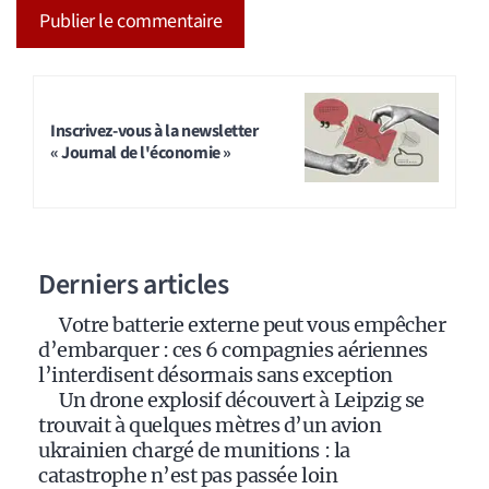
A
l
t
Inscrivez-vous à la newsletter
« Journal de l'économie »
e
r
n
a
Derniers articles
t
i
Votre batterie externe peut vous empêcher
v
d’embarquer : ces 6 compagnies aériennes
e
l’interdisent désormais sans exception
:
Un drone explosif découvert à Leipzig se
trouvait à quelques mètres d’un avion
ukrainien chargé de munitions : la
catastrophe n’est pas passée loin