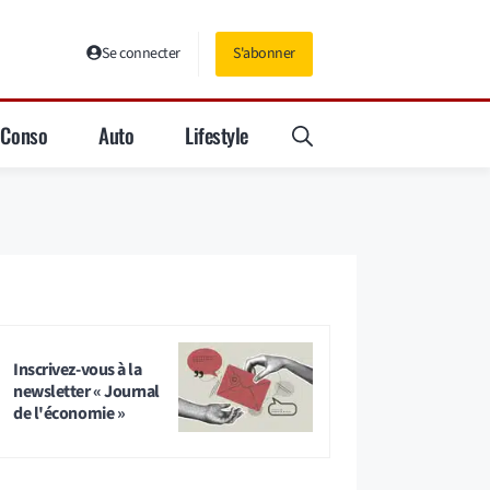
Se connecter
S'abonner
Conso
Auto
Lifestyle
Inscrivez-vous à la
newsletter « Journal
de l'économie »