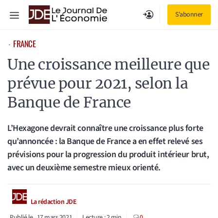
Aller
Menu
S'abonner
au
contenu
FRANCE
⋅
Une croissance meilleure que
prévue pour 2021, selon la
Banque de France
L’Hexagone devrait connaître une croissance plus forte
qu’annoncée : la Banque de France a en effet relevé ses
prévisions pour la progression du produit intérieur brut,
avec un deuxième semestre mieux orienté.
La rédaction JDE
Publié le
17 mars 2021
Lecture :
2
min
0