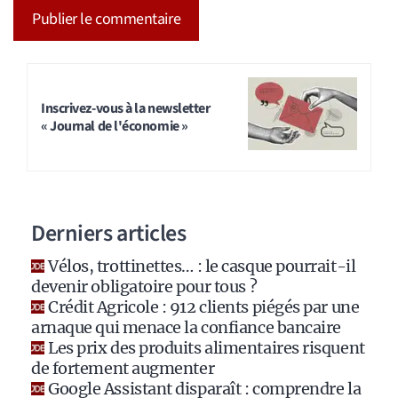
A
l
t
Inscrivez-vous à la newsletter
« Journal de l'économie »
e
r
n
a
Derniers articles
t
i
Vélos, trottinettes… : le casque pourrait-il
v
devenir obligatoire pour tous ?
e
Crédit Agricole : 912 clients piégés par une
:
arnaque qui menace la confiance bancaire
Les prix des produits alimentaires risquent
de fortement augmenter
Google Assistant disparaît : comprendre la