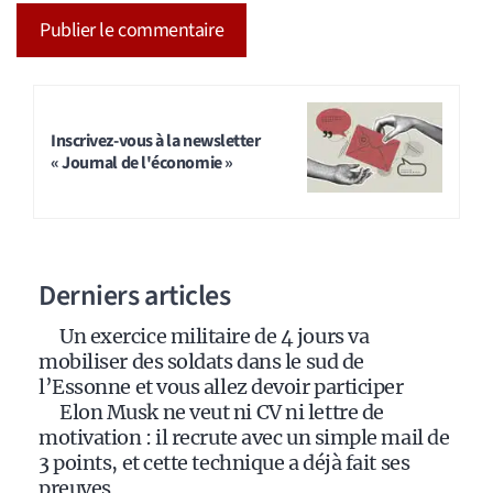
A
l
t
Inscrivez-vous à la newsletter
« Journal de l'économie »
e
r
n
a
Derniers articles
t
i
Un exercice militaire de 4 jours va
v
mobiliser des soldats dans le sud de
e
l’Essonne et vous allez devoir participer
:
Elon Musk ne veut ni CV ni lettre de
motivation : il recrute avec un simple mail de
3 points, et cette technique a déjà fait ses
preuves