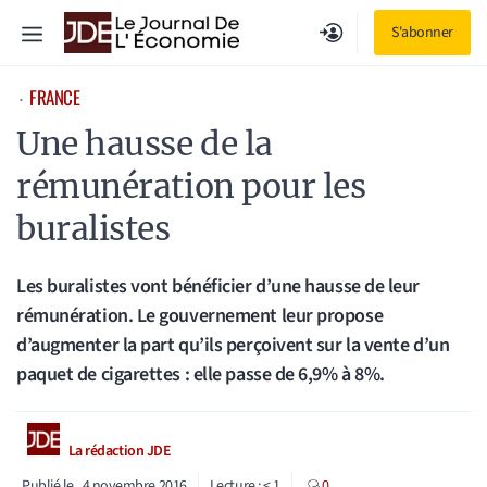
Aller
Menu
S'abonner
au
contenu
FRANCE
⋅
Une hausse de la
rémunération pour les
buralistes
Les buralistes vont bénéficier d’une hausse de leur
rémunération. Le gouvernement leur propose
d’augmenter la part qu’ils perçoivent sur la vente d’un
paquet de cigarettes : elle passe de 6,9% à 8%.
La rédaction JDE
Publié le
4 novembre 2016
Lecture :
< 1
0