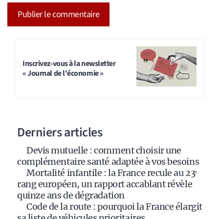
A
l
t
Inscrivez-vous à la newsletter
« Journal de l'économie »
e
r
n
a
Derniers articles
t
i
Devis mutuelle : comment choisir une
v
complémentaire santé adaptée à vos besoins
e
Mortalité infantile : la France recule au 23ᵉ
:
rang européen, un rapport accablant révèle
quinze ans de dégradation
Code de la route : pourquoi la France élargit
sa liste de véhicules prioritaires