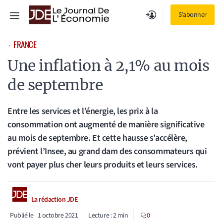
Aller
Menu
S'abonner
au
contenu
FRANCE
⋅
Une inflation à 2,1% au mois
de septembre
Entre les services et l’énergie, les prix à la
consommation ont augmenté de manière significative
au mois de septembre. Et cette hausse s’accélère,
prévient l’Insee, au grand dam des consommateurs qui
vont payer plus cher leurs produits et leurs services.
La rédaction JDE
Publié le
1 octobre 2021
Lecture :
2
min
0