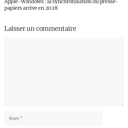
Apple-Windows : la synchronisation du presse-
papiers arrive en 2028
Laisser un commentaire
Commentaire
Nom