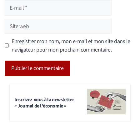
E-
mail
Site
web
Enregistrer mon nom, mon e-mail et mon site dans le
navigateur pour mon prochain commentaire.
A
l
t
Inscrivez-vous à la newsletter
« Journal de l'économie »
e
r
n
a