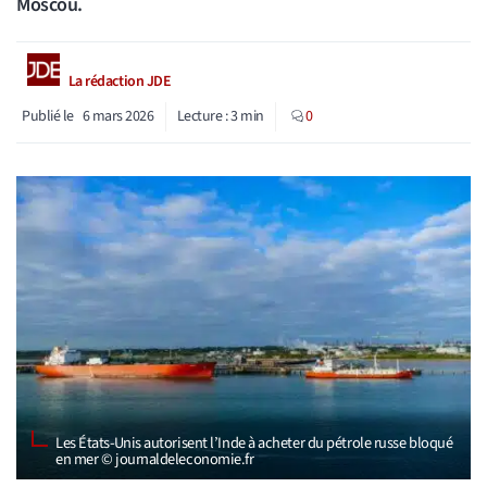
Moscou.
La rédaction JDE
Publié le
6 mars 2026
Lecture :
3
min
0
Les États-Unis autorisent l’Inde à acheter du pétrole russe bloqué
en mer © journaldeleconomie.fr