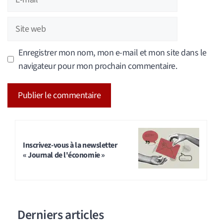
mail
Site
web
Enregistrer mon nom, mon e-mail et mon site dans le
navigateur pour mon prochain commentaire.
A
l
t
Inscrivez-vous à la newsletter
« Journal de l'économie »
e
r
n
a
Derniers articles
t