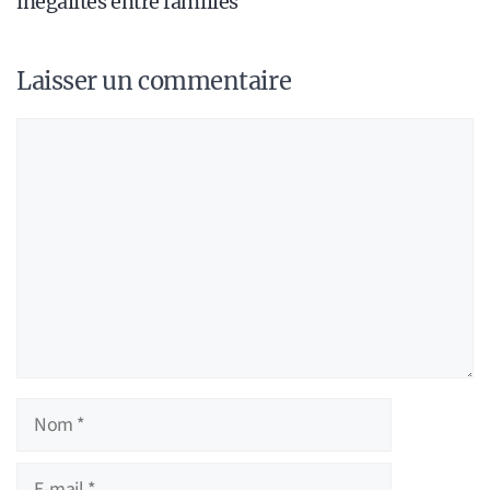
inégalités entre familles
Laisser un commentaire
Commentaire
Nom
E-