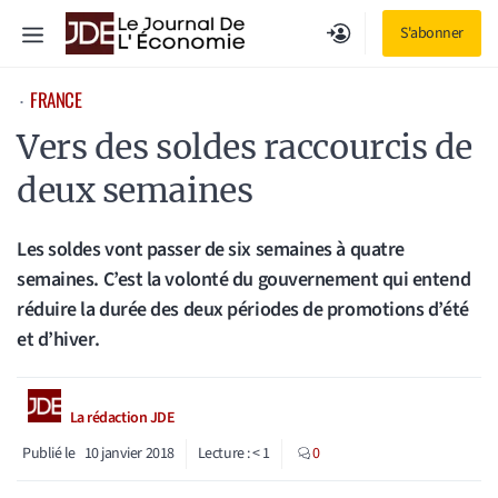
Aller
Menu
S'abonner
au
contenu
FRANCE
⋅
Vers des soldes raccourcis de
deux semaines
Les soldes vont passer de six semaines à quatre
semaines. C’est la volonté du gouvernement qui entend
réduire la durée des deux périodes de promotions d’été
et d’hiver.
La rédaction JDE
Publié le
10 janvier 2018
Lecture :
< 1
0