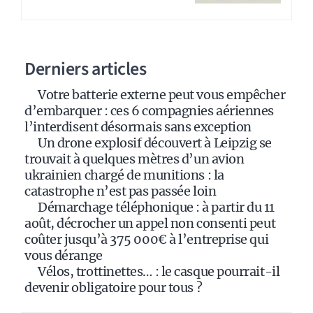
r
n
a
Derniers articles
t
i
Votre batterie externe peut vous empêcher
v
d’embarquer : ces 6 compagnies aériennes
e
l’interdisent désormais sans exception
:
Un drone explosif découvert à Leipzig se
trouvait à quelques mètres d’un avion
ukrainien chargé de munitions : la
catastrophe n’est pas passée loin
Démarchage téléphonique : à partir du 11
août, décrocher un appel non consenti peut
coûter jusqu’à 375 000€ à l’entreprise qui
vous dérange
Vélos, trottinettes… : le casque pourrait-il
devenir obligatoire pour tous ?