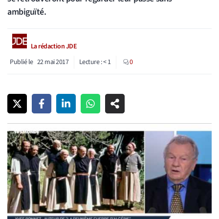
ambiguïté.
La rédaction JDE
Publié le
22 mai 2017
Lecture :
< 1
0