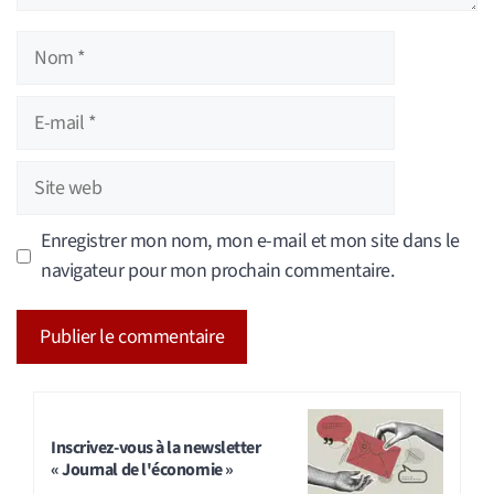
Nom
E-
mail
Site
web
Enregistrer mon nom, mon e-mail et mon site dans le
navigateur pour mon prochain commentaire.
A
l
t
Inscrivez-vous à la newsletter
« Journal de l'économie »
e