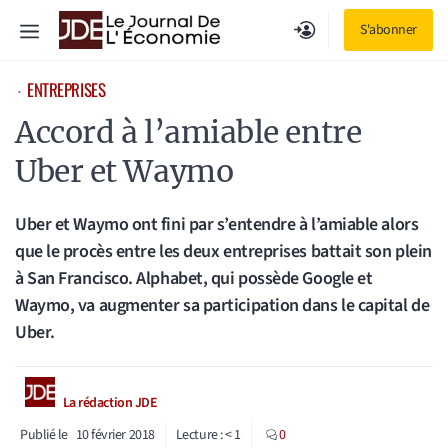
Aller
Menu
S'abonner
au
contenu
ENTREPRISES
⋅
Accord à l’amiable entre
Uber et Waymo
Uber et Waymo ont fini par s’entendre à l’amiable alors
que le procès entre les deux entreprises battait son plein
à San Francisco. Alphabet, qui possède Google et
Waymo, va augmenter sa participation dans le capital de
Uber.
La rédaction JDE
Publié le
10 février 2018
Lecture :
< 1
0