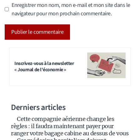
Enregistrer mon nom, mon e-mail et mon site dans le
navigateur pour mon prochain commentaire.
A
l
t
Inscrivez-vous à la newsletter
« Journal de l'économie »
e
r
n
a
Derniers articles
t
i
Cette compagnie aérienne change les
v
règles : il faudra maintenant payer pour
e
ranger votre bagage cabine au dessus de vous
: