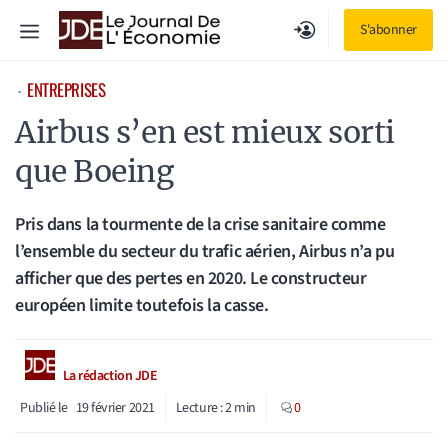
Aller
Menu
S'abonner
au
contenu
ENTREPRISES
⋅
Airbus s’en est mieux sorti
que Boeing
Pris dans la tourmente de la crise sanitaire comme
l’ensemble du secteur du trafic aérien, Airbus n’a pu
afficher que des pertes en 2020. Le constructeur
européen limite toutefois la casse.
La rédaction JDE
Publié le
19 février 2021
Lecture :
2
min
0