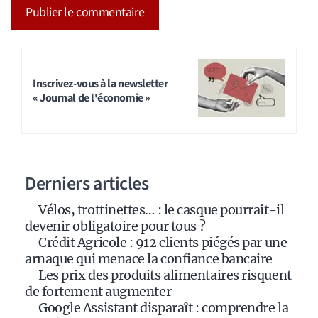
A
l
t
Inscrivez-vous à la newsletter
« Journal de l'économie »
e
r
n
a
Derniers articles
t
i
Vélos, trottinettes… : le casque pourrait-il
v
devenir obligatoire pour tous ?
e
Crédit Agricole : 912 clients piégés par une
:
arnaque qui menace la confiance bancaire
Les prix des produits alimentaires risquent
de fortement augmenter
Google Assistant disparaît : comprendre la