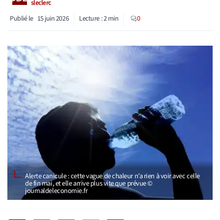
sleclerc
Publié le
15 juin 2026
Lecture :
2
min
0
Alerte canicule : cette vague de chaleur n’a rien à voir avec celle
de fin mai, et elle arrive plus vite que prévue ©
journaldeleconomie.fr