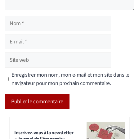
Nom
E-
mail
Site
web
Enregistrer mon nom, mon e-mail et mon site dans le
navigateur pour mon prochain commentaire.
A
l
t
Inscrivez-vous à la newsletter