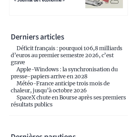
« Journal de l'économie »
e
r
n
a
Derniers articles
t
i
Déficit français : pourquoi 106,8 milliards
v
d’euros au premier semestre 2026, c’est
e
grave
:
Apple-Windows : la synchronisation du
presse-papiers arrive en 2028
Météo-France anticipe trois mois de
chaleur, jusqu’à octobre 2026
SpaceX chute en Bourse après ses premiers
résultats publics
Dernières parutions