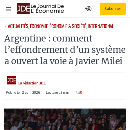
Aller
Menu
S'abonner
au
contenu
ACTUALITÉS
, 
ÉCONOMIE
, 
ÉCONOMIE & SOCIÉTÉ
, 
INTERNATIONAL
⋅
Argentine : comment
l’effondrement d’un système
a ouvert la voie à Javier Milei
La rédaction JDE
Publié le
2 avril 2026
Lecture :
3
min
0