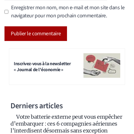
Enregistrer mon nom, mon e-mail et mon site dans le
navigateur pour mon prochain commentaire.
A
l
t
Inscrivez-vous à la newsletter
« Journal de l'économie »
e
r
n
a
Derniers articles
t
i
Votre batterie externe peut vous empêcher
v
d’embarquer : ces 6 compagnies aériennes
e
l’interdisent désormais sans exception