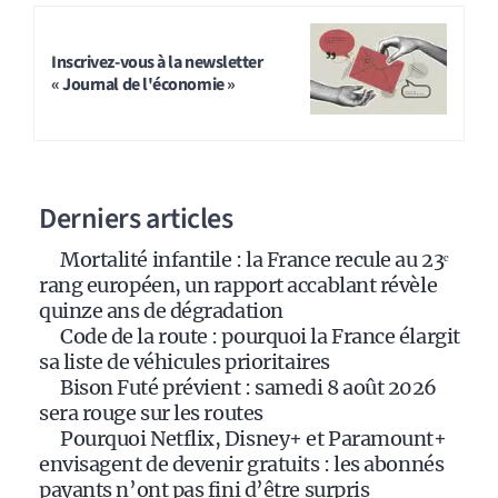
A
l
t
Inscrivez-vous à la newsletter
« Journal de l'économie »
e
r
n
a
Derniers articles
t
i
Mortalité infantile : la France recule au 23ᵉ
v
rang européen, un rapport accablant révèle
e
quinze ans de dégradation
:
Code de la route : pourquoi la France élargit
sa liste de véhicules prioritaires
Bison Futé prévient : samedi 8 août 2026
sera rouge sur les routes
Pourquoi Netflix, Disney+ et Paramount+
envisagent de devenir gratuits : les abonnés
payants n’ont pas fini d’être surpris