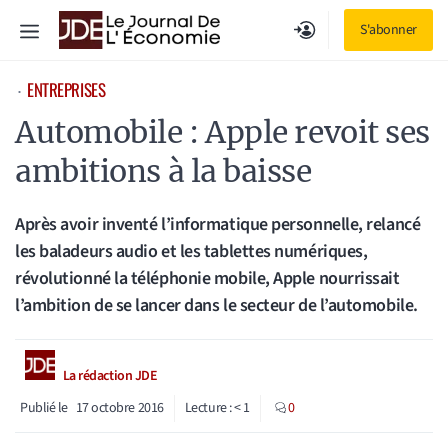
Aller
Menu
S'abonner
au
contenu
ENTREPRISES
⋅
Automobile : Apple revoit ses
ambitions à la baisse
Après avoir inventé l’informatique personnelle, relancé
les baladeurs audio et les tablettes numériques,
révolutionné la téléphonie mobile, Apple nourrissait
l’ambition de se lancer dans le secteur de l’automobile.
La rédaction JDE
Publié le
17 octobre 2016
Lecture :
< 1
0