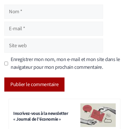
Nom
E-
mail
Site
web
Enregistrer mon nom, mon e-mail et mon site dans le
navigateur pour mon prochain commentaire.
A
l
t
Inscrivez-vous à la newsletter
« Journal de l'économie »
e