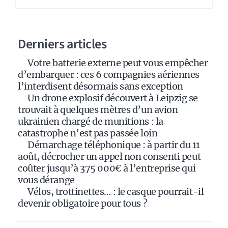
r
n
a
Derniers articles
t
i
Votre batterie externe peut vous empêcher
v
d’embarquer : ces 6 compagnies aériennes
e
l’interdisent désormais sans exception
:
Un drone explosif découvert à Leipzig se
trouvait à quelques mètres d’un avion
ukrainien chargé de munitions : la
catastrophe n’est pas passée loin
Démarchage téléphonique : à partir du 11
août, décrocher un appel non consenti peut
coûter jusqu’à 375 000€ à l’entreprise qui
vous dérange
Vélos, trottinettes… : le casque pourrait-il
devenir obligatoire pour tous ?