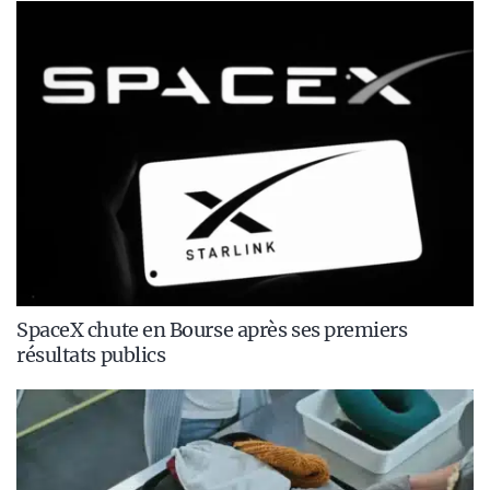
SpaceX chute en Bourse après ses premiers
résultats publics