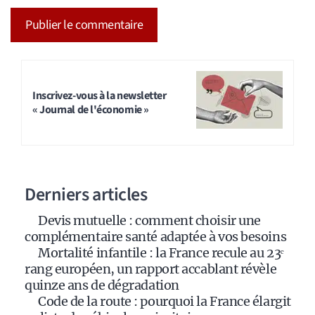
A
l
t
Inscrivez-vous à la newsletter
« Journal de l'économie »
e
r
n
a
Derniers articles
t
i
Devis mutuelle : comment choisir une
v
complémentaire santé adaptée à vos besoins
e
Mortalité infantile : la France recule au 23ᵉ
:
rang européen, un rapport accablant révèle
quinze ans de dégradation
Code de la route : pourquoi la France élargit