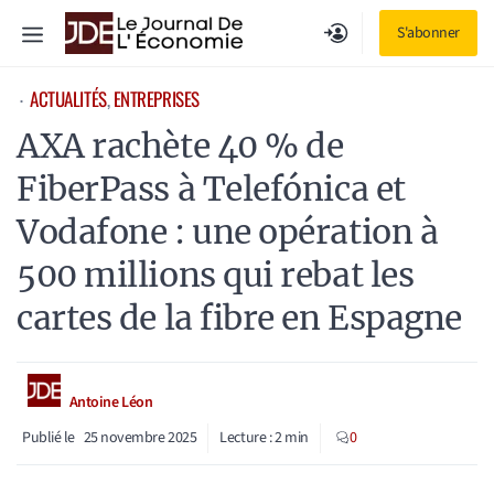
Aller
Menu
S'abonner
au
contenu
ACTUALITÉS
, 
ENTREPRISES
⋅
AXA rachète 40 % de
FiberPass à Telefónica et
Vodafone : une opération à
500 millions qui rebat les
cartes de la fibre en Espagne
Antoine Léon
Publié le
25 novembre 2025
Lecture :
2
min
0