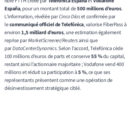
fibre FTTH créée par
Telefónica España
et
Vodafone
España
, pour un montant total de
500 millions d’euros
.
L’information, révélée par
Cinco Días
et confirmée par
le
communiqué officiel de Telefónica
, valorise FiberPass à
environ
1,5 milliard d’euros
, une estimation également
reprise par
MarketScreener/Reuters
ainsi que
par
DataCenterDynamics
. Selon l’accord, Telefónica cède
100 millions d’euros de parts et conserve
55 %
du capital,
restant ainsi l’actionnaire majoritaire ; Vodafone vend 400
millions et réduit sa participation à
5 %
, ce que ses
représentants présentent comme une opération de
désinvestissement stratégique ciblé.