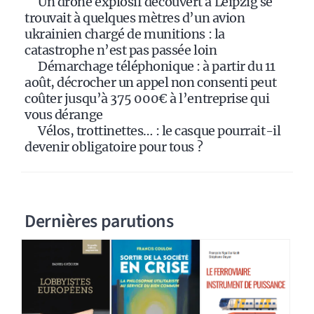
:
Un drone explosif découvert à Leipzig se
trouvait à quelques mètres d’un avion
ukrainien chargé de munitions : la
catastrophe n’est pas passée loin
Démarchage téléphonique : à partir du 11
août, décrocher un appel non consenti peut
coûter jusqu’à 375 000€ à l’entreprise qui
vous dérange
Vélos, trottinettes… : le casque pourrait-il
devenir obligatoire pour tous ?
Dernières parutions