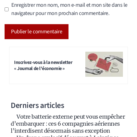
Enregistrer mon nom, mon e-mail et mon site dans le
navigateur pour mon prochain commentaire.
A
l
t
Inscrivez-vous à la newsletter
« Journal de l'économie »
e
r
n
a
Derniers articles
t
i
Votre batterie externe peut vous empêcher
v
d’embarquer : ces 6 compagnies aériennes
e
l’interdisent désormais sans exception